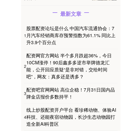
最新文章
股票配资论坛是什么 中国汽车流通协会：7
月汽车经销商库存预警指数为61.1% 同比上
1
升3.9个百分点
配资网官方网站 半个多月跌超36%，今日
10CM涨停！90后鑫多多逆市举牌德龙汇
2
能，公开回应质疑“是非对错，交给时间
吧”，网友：真多还是诱多？
配资吧官网网站 高位企稳！7月31日国内品
3
牌金店报价多数持平！
线上炒股配资开户平台 看珍稀动物、体验AI
科技、还能夜宿动物园，长沙生态动物园打
4
造全新AI科普区