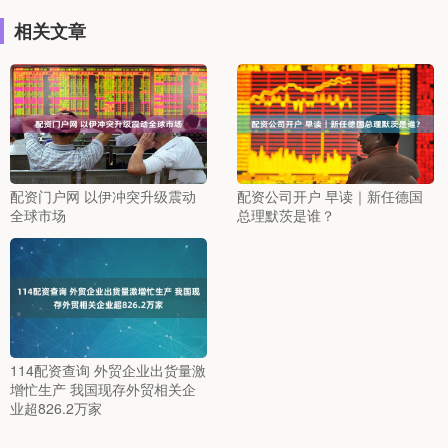
相关文章
配资门户网 以伊冲突升级震动
配资公司开户 早读｜新任德国
全球市场
总理默茨是谁？
114配资查询 外贸企业出货量激
增忙生产 我国现存外贸相关企
业超826.2万家