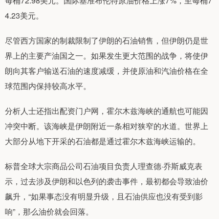
每桶72.98美元。国际基准布伦特原油价格上涨7%，至每桶7
4.23美元。
尽管西方国家的制裁限制了伊朗的石油销售，但伊朗仍是世
界上的主要产油国之一。如果发生更大范围的战争，将使伊
朗向其客户输送石油的速度减缓，并使原油和汽油价格在全
球范围内保持较高水平。
分析人士还指出配资门户网，霍尔木兹海峡的通航也可能因
冲突中断。该海峡是伊朗附近一条相对狭窄的水道。世界上
大部分从地下开采的石油都是通过霍尔木兹海峡运输的。
标普全球大宗商品公司石油项目负责人理查德·乔斯威克表
示，过去涉及伊朗和以色列的袭击事件，最初都会导致油价
飙升，“如果事态没有明显升级，且石油供应也没有受到影
响”，那么油价就会回落。