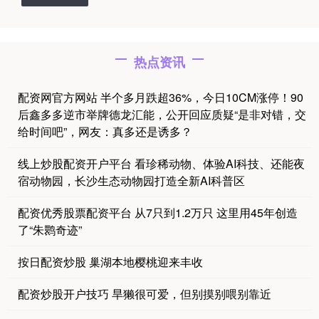
热点资讯
配资网官方网站 半个多月跌超36%，今日10CM涨停！90
后鑫多多逆市举牌德龙汇能，公开回应质疑“是非对错，交
给时间吧”，网友：真多还是诱多？
线上炒股配资开户平台 看珍稀动物、体验AI科技、还能夜
宿动物园，长沙生态动物园打造全新AI科普区
配资优秀股票配资平台 从7只到1.2万只 这里用45年创造
了“朱鹮奇迹”
按日配资炒股 巢湖本地樱桃迎来丰收
配资炒股开户技巧 旱獭很可爱，但别摸别喂别靠近